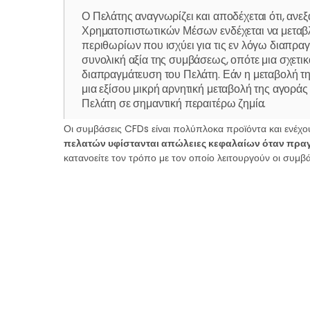
Ο Πελάτης αναγνωρίζει και αποδέχεται ότι, αν
Χρηματοπιστωτικών Μέσων ενδέχεται να μεταβληθ
περιθωρίων που ισχύει για τις εν λόγω διαπραγ
συνολική αξία της συμβάσεως, οπότε μια σχετικ
διαπραγμάτευση του Πελάτη. Εάν η μεταβολή τη
μια εξίσου μικρή αρνητική μεταβολή της αγοράς
Πελάτη σε σημαντική περαιτέρω ζημία.
Ρευστότητα
Οι συμβάσεις CFDs είναι πολύπλοκα προϊόντα και ενέχ
πελατών υφίστανται απώλειες κεφαλαίων όταν πρα
Ορισμένα από τα Υποκείμενα Περιουσιακά Στοιχ
κατανοείτε τον τρόπο με τον οποίο λειτουργούν οι συμβ
Υποκείμενο Περιουσιακό Στοιχείο και ο Πελάτης 
κινδύνου.
Συμβάσεις επί Διαφοράς
Τα CFDs που είναι διαθέσιμα προς διαπραγμάτ
οποίες προσφέρουν την ευκαιρία αποκόμισης κέ
Συμβολαίων Μελλοντικής Εκπλήρωσης (ΣΜΕ), 
πετρελαίου, spot χρυσού, spot αργύρου, μεμον
διακριτική ευχέρεια της Εταιρείας]. Σε περίπτ
αποκομίσει σημαντικό κέρδος, αλλά μια εξίσου