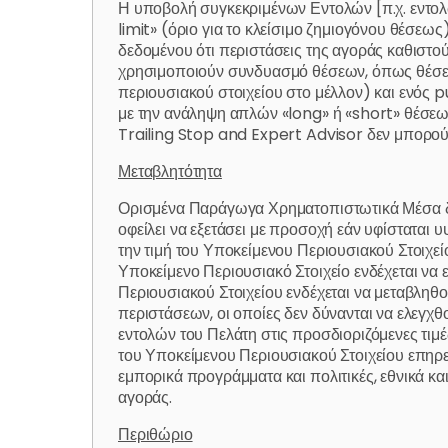
Η υποβολή συγκεκριμένων Εντολών [π.χ. εντολώ
limit» (όριο για το κλείσιμο ζημιογόνου θέσεω
δεδομένου ότι περιστάσεις της αγοράς καθιστού
χρησιμοποιούν συνδυασμό θέσεων, όπως θέσει
περιουσιακού στοιχείου στο μέλλον) και ενός p
με την ανάληψη απλών «long» ή «short» θέσεων
Trailing Stop and Expert Advisor δεν μπορούν
Μεταβλητότητα
Ορισμένα Παράγωγα Χρηματοπιστωτικά Μέσα δι
οφείλει να εξετάσει με προσοχή εάν υφίστατα
την τιμή του Υποκείμενου Περιουσιακού Στοιχ
Υποκείμενο Περιουσιακό Στοιχείο ενδέχεται να
Περιουσιακού Στοιχείου ενδέχεται να μεταβληθο
περιστάσεων, οι οποίες δεν δύνανται να ελεγχθ
εντολών του Πελάτη στις προσδιοριζόμενες τιμ
του Υποκείμενου Περιουσιακού Στοιχείου επηρε
εμπορικά προγράμματα και πολιτικές, εθνικά και
αγοράς.
Περιθώριο