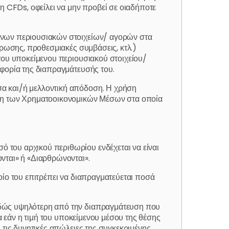
η CFDs, οφείλει να μην προβεί σε οιαδήποτε
ενων περιουσιακών στοιχείων/ αγορών στα
ήρωσης, προθεσμιακές συμβάσεις, κτλ.)
του υποκείμενου περιουσιακού στοιχείου/
οφορία της διαπραγμάτευσής του.
σα και/ή μελλοντική απόδοση. Η χρήση
οση των Χρηματοοικονομικών Μέσων στα οποία
 του αρχικού περιθωρίου ενδέχεται να είναι
νται» ή «Διαρθρώνονται».
οίο του επιτρέπει να διαπραγματεύεται ποσά
ωδώς υψηλότερη από την διαπραγμάτευση που
α εάν η τιμή του υποκείμενου μέσου της θέσης
 τις δυνητικές απώλειες της συγκεκριμένης