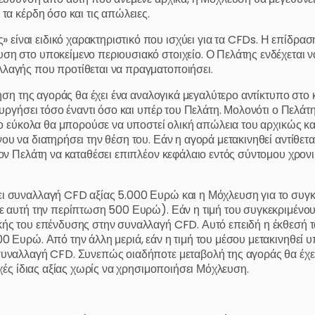
τα κέρδη όσο και τις απώλειες.
ίναι ειδικό χαρακτηριστικό που ισχύει για τα CFDs. Η επίδρα
ση στο υποκείμενο περιουσιακό στοιχείο. Ο Πελάτης ενδέχεται ν
λλαγής που προτίθεται να πραγματοποιήσει.
νηση της αγοράς θα έχει ένα αναλογικά μεγαλύτερο αντίκτυπο στο 
τουργήσει τόσο έναντι όσο και υπέρ του Πελάτη. Μολονότι ο Πελά
διο εύκολα θα μπορούσε να υποστεί ολική απώλεια του αρχικώς κ
ου να διατηρήσει την θέση του. Εάν η αγορά μετακινηθεί αντίθετ
τον Πελάτη να καταθέσει επιπλέον κεφάλαιο εντός σύντομου χρονι
 συναλλαγή CFD αξίας 5.000 Ευρώ και η Μόχλευση για το συγκεκρι
ε αυτή την περίπτωση 500 Ευρώ). Εάν η τιμή του συγκεκριμένου 
ής του επένδυσης στην συναλλαγή CFD. Αυτό επειδή η έκθεσή του
0 Ευρώ. Από την άλλη μεριά, εάν η τιμή του μέσου μετακινηθεί υ
συναλλαγή CFD. Συνεπώς οιαδήποτε μεταβολή της αγοράς θα έχει
οχές ίδιας αξίας χωρίς να χρησιμοποιήσει Μόχλευση.