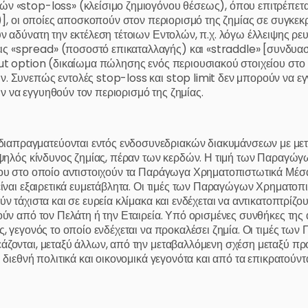
ν «stop-loss» (κλείσιμο ζημιογόνου θέσεως), όπου επιτρέπεται
ς)], οι οποίες αποσκοπούν στον περιορισμό της ζημίας σε συγκεκ
ν αδύνατη την εκτέλεση τέτοιων Εντολών, π.χ. λόγω έλλειψης ρε
ς «spread» (ποσοστό επικαταλλαγής) και «straddle» [συνδυασμ
ut option (δικαίωμα πώλησης ενός περιουσιακού στοιχείου στο μέ
. Συνεπώς εντολές stop-loss και stop limit δεν μπορούν να εγ
 να εγγυηθούν τον περιορισμό της ζημίας.
απραγματεύονται εντός ενδοσυνεδριακών διακυμάνσεων με μετα
ι υψηλός κίνδυνος ζημίας, πέραν των κερδών. Η τιμή των Παρα
είου στο οποίο αντιστοιχούν τα Παράγωγα Χρηματοπιστωτικά Μέ
 είναι εξαιρετικά ευμετάβλητα. Οι τιμές των Παραγώγων Χρηματο
ύν τάχιστα και σε ευρεία κλίμακα και ενδέχεται να αντικατοπτρίζ
ούν από τον Πελάτη ή την Εταιρεία. Υπό ορισμένες συνθήκες της 
ές, γεγονός το οποίο ενδέχεται να προκαλέσει ζημία. Οι τιμές 
άζονται, μεταξύ άλλων, από την μεταβαλλόμενη σχέση μεταξύ προ
 διεθνή πολιτικά και οικονομικά γεγονότα και από τα επικρατούν