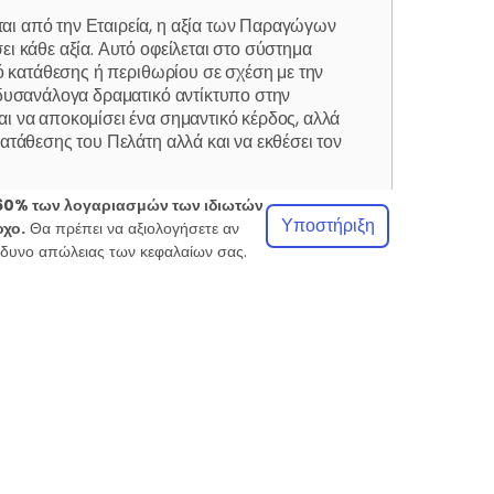
αι από την Εταιρεία, η αξία των Παραγώγων
ι κάθε αξία. Αυτό οφείλεται στο σύστημα
σό κατάθεσης ή περιθωρίου σε σχέση με την
 δυσανάλογα δραματικό αντίκτυπο στην
αι να αποκομίσει ένα σημαντικό κέρδος, αλλά
ατάθεσης του Πελάτη αλλά και να εκθέσει τον
60% των λογαριασμών των ιδιωτών
Υποστήριξη
οχο.
Θα πρέπει να αξιολογήσετε αν
λεσμα περιορισμένης ζήτησης για το
ίνδυνο απώλειας των κεφαλαίων σας.
κά με την αξία αυτού ή την έκταση του σχετικού
εως (non-deliverable spot transactions) οι
ου [δείκτες cash (μετρητών), δείκτες
θό (commodity futures), spot αργού
εριουσιακό στοιχείο κατά την εκάστοτε
 υπέρ του Πελάτη, ο Πελάτης ενδέχεται να
ι άμεσα την απώλεια ολόκληρης της κατάθεσης