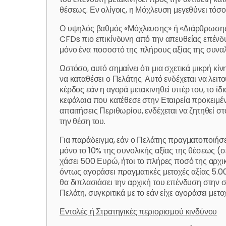
θέσεως. Εν ολίγοις, η Μόχλευση μεγεθύνει τόσο 
Ο υψηλός βαθμός «Μόχλευσης» ή «Διάρθρωσης» ε
CFDs πιο επικίνδυνη από την απευθείας επένδυ
μόνο ένα ποσοστό της πλήρους αξίας της συνα
Ωστόσο, αυτό σημαίνει ότι μια σχετικά μικρή κί
να καταθέσει ο Πελάτης. Αυτό ενδέχεται να λει
κέρδος εάν η αγορά μετακινηθεί υπέρ του, το ί
κεφάλαια που κατέθεσε στην Εταιρεία προκειμέν
απαιτήσεις Περιθωρίου, ενδέχεται να ζητηθεί σ
την θέση του.
Για παράδειγμα, εάν ο Πελάτης πραγματοποιήσει
μόνο το 10% της συνολικής αξίας της θέσεως (σ
χάσει 500 Ευρώ, ήτοι το πλήρες ποσό της αρχικ
όντως αγοράσει πραγματικές μετοχές αξίας 5.00
θα διπλασιάσει την αρχική του επένδυση στην 
Πελάτη, συγκριτικά με το εάν είχε αγοράσει μετ
Εντολές ή Στρατηγικές περιορισμού κινδύνου