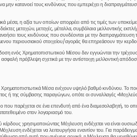
να μην κατανοεί τους κινδύνους που εμπεριέχει η διαπραγμάτευσ
 μέσα, η αξία των οποίων απορρέει από τις τιμές των υποκείμ
δείκτες μετοχών, μετοχές, μέταλλα, συμβόλαια μελλοντικής εκπλ
τανοήσει τους κινδύνους που συνδέονται με την διαπραγμάτευση 
είμενου περιουσιακού στοιχείου/αγοράς θα επηρεάσουν την κερδ
δοση ενός Χρηματοπιστωτικού Μέσου δεν εγγυώνται την τρέχου
ή ασφαλή πρόβλεψη σχετικά με την αντίστοιχη μελλοντική απόδ
Χρηματοπιστωτικά Μέσα ενέχουν υψηλό βαθμό κινδύνου. Το ποσό
ματος ή της σύμβασης παραγώγων, οπότε οι συναλλαγές «Μοχλεύο
ιο που παρέχεται σε ένα επενδυτή από ένα διαμεσολαβητή, το οπ
ατατεθειμένο στον λογαριασμό του.
ού κέρδους χρησιμοποιώντας Μόχλευση ενδέχεται να είναι ουσι
 Μόχλευση ενδέχεται να λειτουργήσει εναντίον του. Για παράδειγμ
τεύθυνση από αυτή που ανέμενε αρχικά, η Μόχλευση θα μεγεθύνει