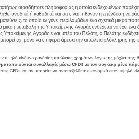
εξαρτήτως οιασδήποτε πληροφορίας η οποία ενδεχομένως παρέχετ
εί ανοδικά ή καθοδικά και ότι είναι πιθανόν η επένδυση να χάσε
ματεύσεις, το οποίο εν γένει περιλαμβάνει ένα σχετικά μικρό πο
ά μικρή μεταβολή της Υποκείμενης Αγοράς ενδέχεται να έχει ένα
ς Υποκείμενης Αγοράς είναι υπέρ του Πελάτη, ο Πελάτης ενδέχετ
 μπορεί όχι μόνο να επιφέρει άμεσα την απώλεια ολόκληρης της κ
ουν υψηλό κίνδυνο ραγδαίας απώλειας χρημάτων λόγω της μόχλευσης.
γματοποιούνται συναλλαγές μέσω CFDs με τον συγκεκριμένο πάρ
εία ενδέχεται να μην καταστούν άμεσα ρευστοποιήσιμα ως αποτέ
άσεις CFDs και αν μπορείτε να αντεπεξέλθετε οικονομικά στον υψηλό κ
ενδέχεται να μην είναι σε θέση να εξασφαλίσει πληροφορίες σχετι
ευση με την Εταιρεία αποτελούν μη παραδοτέες συναλλαγές όψ
ρδους επί των μεταβολών του Υποκείμενου Περιουσιακού Στοιχεί
ΣΜΕ ομολόγων, ΣΜΕ με υποκείμενο τίτλο ένα εμπορεύσιμο αγα
ωμένες μετοχές (single stocks), συνάλλαγμα ή οιοδήποτε άλλο π
ωση που η μεταβολή του Υποκείμενου Περιουσιακού Στοιχείου είναι
 μικρή αρνητική μεταβολή της αγοράς μπορεί όχι μόνο να επιφέρε