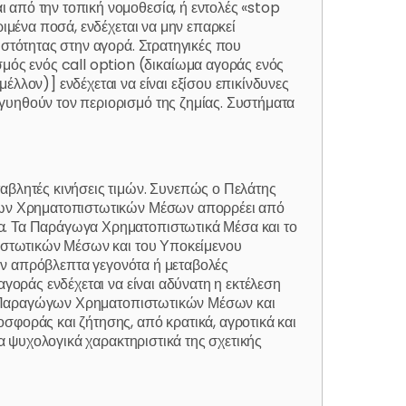
 από την τοπική νομοθεσία, ή εντολές «stop
ριμένα ποσά, ενδέχεται να μην επαρκεί
υστότητας στην αγορά. Στρατηγικές που
ός ενός call option (δικαίωμα αγοράς ενός
λλον)] ενδέχεται να είναι εξίσου επικίνδυνες
γυηθούν τον περιορισμό της ζημίας. Συστήματα
βλητές κινήσεις τιμών. Συνεπώς ο Πελάτης
γώγων Χρηματοπιστωτικών Μέσων απορρέει από
σα. Τα Παράγωγα Χρηματοπιστωτικά Μέσα και το
πιστωτικών Μέσων και του Υποκείμενου
ουν απρόβλεπτα γεγονότα ή μεταβολές
αγοράς ενδέχεται να είναι αδύνατη η εκτέλεση
των Παραγώγων Χρηματοπιστωτικών Μέσων και
σφοράς και ζήτησης, από κρατικά, αγροτικά και
τα ψυχολογικά χαρακτηριστικά της σχετικής