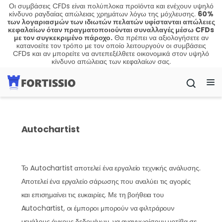
Οι συμβάσεις CFDs είναι πολύπλοκα προϊόντα και ενέχουν υψηλό
κίνδυνο ραγδαίας απώλειας χρημάτων λόγω της μόχλευσης.
60%
των λογαριασμών των ιδιωτών πελατών υφίστανται απώλειες
κεφαλαίων όταν πραγματοποιούνται συναλλαγές μέσω CFDs
με τον συγκεκριμένο πάροχο.
Θα πρέπει να αξιολογήσετε αν
κατανοείτε τον τρόπο με τον οποίο λειτουργούν οι συμβάσεις
CFDs και αν μπορείτε να αντεπεξέλθετε οικονομικά στον υψηλό
κίνδυνο απώλειας των κεφαλαίων σας.
Autochartist
Το Autochartist αποτελεί ένα εργαλείο τεχνικής ανάλυσης.
Αποτελεί ένα εργαλείο σάρωσης που αναλύει τις αγορές
και επισημαίνει τις ευκαιρίες. Με τη βοήθεια του
Autochartist, οι έμποροι μπορούν να φιλτράρουν
μεγάλους όγκους δεδομένων, να αναγνωρίσουν μοτίβα σε