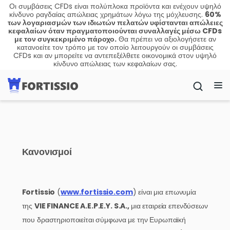
Οι συμβάσεις CFDs είναι πολύπλοκα προϊόντα και ενέχουν υψηλό
κίνδυνο ραγδαίας απώλειας χρημάτων λόγω της μόχλευσης.
60%
των λογαριασμών των ιδιωτών πελατών υφίστανται απώλειες
κεφαλαίων όταν πραγματοποιούνται συναλλαγές μέσω CFDs
με τον συγκεκριμένο πάροχο.
Θα πρέπει να αξιολογήσετε αν
κατανοείτε τον τρόπο με τον οποίο λειτουργούν οι συμβάσεις
CFDs και αν μπορείτε να αντεπεξέλθετε οικονομικά στον υψηλό
κίνδυνο απώλειας των κεφαλαίων σας.
Κανονισμοί
Fortissio
(
www.fortissio.com
) είναι μια επωνυμία
της
VIE FINANCE A.E.P.E.Y. S.A.,
μια εταιρεία επενδύσεων
που δραστηριοποιείται σύμφωνα με την Ευρωπαϊκή