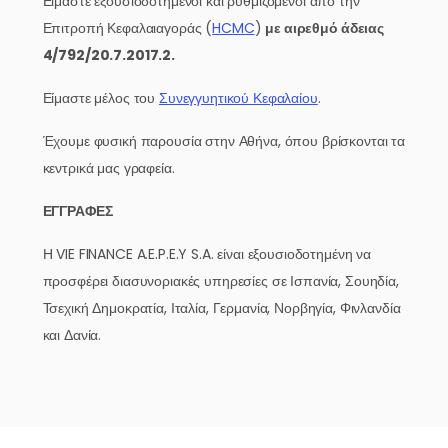
Είμαστε εξουσιοδοτημένοι και ρυθμιζόμενοι από την
Επιτροπή Κεφαλαιαγοράς (
HCMC
)
με αιρεθμό άδειας
4/792/20.7.2017.2.
Είμαστε μέλος του
Συνεγγυητικού Κεφαλαίου
.
Έχουμε φυσική παρουσία στην Αθήνα, όπου βρίσκονται τα
κεντρικά μας γραφεία.
ΕΓΓΡΑΦΕΣ
Η VIE FINANCE A.E.P.E.Y S.A. είναι εξουσιοδοτημένη να
προσφέρει διασυνοριακές υπηρεσίες σε Ισπανία, Σουηδία,
Τσεχική Δημοκρατία, Ιταλία, Γερμανία, Νορβηγία, Φινλανδία
και Δανία.