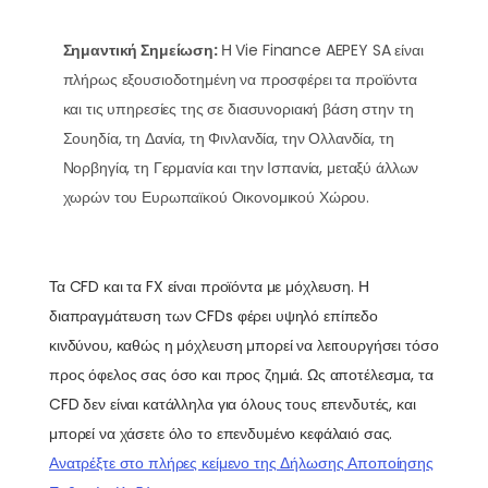
Σημαντική Σημείωση:
Η Vie Finance AEPEY SA είναι
πλήρως εξουσιοδοτημένη να προσφέρει τα προϊόντα
και τις υπηρεσίες της σε διασυνοριακή βάση στην τη
Σουηδία, τη Δανία, τη Φινλανδία, την Ολλανδία, τη
Νορβηγία, τη Γερμανία και την Ισπανία, μεταξύ άλλων
χωρών του Ευρωπαϊκού Οικονομικού Χώρου.
Τα CFD και τα FX είναι προϊόντα με μόχλευση. Η
διαπραγμάτευση των CFDs φέρει υψηλό επίπεδο
κινδύνου, καθώς η μόχλευση μπορεί να λειτουργήσει τόσο
προς όφελος σας όσο και προς ζημιά. Ως αποτέλεσμα, τα
CFD δεν είναι κατάλληλα για όλους τους επενδυτές, και
μπορεί να χάσετε όλο το επενδυμένο κεφάλαιό σας.
Ανατρέξτε στο πλήρες κείμενο της Δήλωσης Αποποίησης