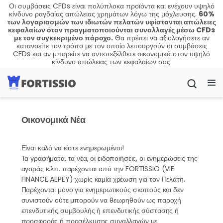
Οι συμβάσεις CFDs είναι πολύπλοκα προϊόντα και ενέχουν υψηλό
κίνδυνο ραγδαίας απώλειας χρημάτων λόγω της μόχλευσης.
60%
των λογαριασμών των ιδιωτών πελατών υφίστανται απώλειες
κεφαλαίων όταν πραγματοποιούνται συναλλαγές μέσω CFDs
με τον συγκεκριμένο πάροχο.
Θα πρέπει να αξιολογήσετε αν
κατανοείτε τον τρόπο με τον οποίο λειτουργούν οι συμβάσεις
CFDs και αν μπορείτε να αντεπεξέλθετε οικονομικά στον υψηλό
κίνδυνο απώλειας των κεφαλαίων σας.
Οικονομικά Νέα
Είναι καλό να είστε ενημερωμένοι!
Τα γραφήματα, τα νέα, οι ειδοποιήσεις, οι ενημερώσεις της
αγοράς κ.λπ. παρέχονται από την FORTISSIO (VIE
FINANCE AEPEY) χωρίς καμία χρέωση για τον Πελάτη.
Παρέχονται μόνο για ενημερωτικούς σκοπούς και δεν
συνιστούν ούτε μπορούν να θεωρηθούν ως παροχή
επενδυτικής συμβουλής ή επενδυτικής σύστασης ή
προσφοράς ή προσέλκυσης συναλλαγών με